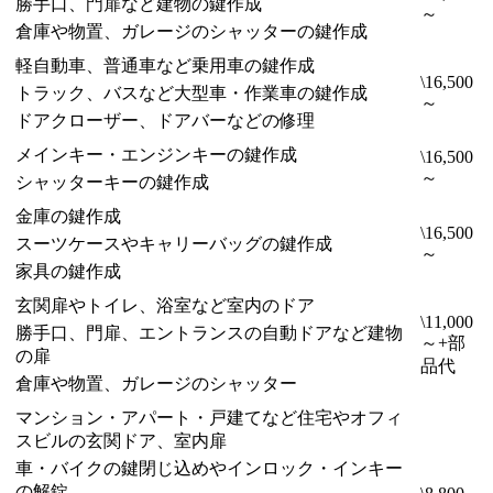
勝手口、門扉など建物の鍵作成
～
倉庫や物置、ガレージのシャッターの鍵作成
軽自動車、普通車など乗用車の鍵作成
\16,500
トラック、バスなど大型車・作業車の鍵作成
～
ドアクローザー、ドアバーなどの修理
メインキー・エンジンキーの鍵作成
\16,500
～
シャッターキーの鍵作成
金庫の鍵作成
\16,500
スーツケースやキャリーバッグの鍵作成
～
家具の鍵作成
玄関扉やトイレ、浴室など室内のドア
\11,000
勝手口、門扉、エントランスの自動ドアなど建物
～+部
の扉
品代
倉庫や物置、ガレージのシャッター
マンション・アパート・戸建てなど住宅やオフィ
スビルの玄関ドア、室内扉
車・バイクの鍵閉じ込めやインロック・インキー
の解錠