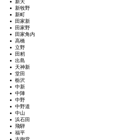
新天
新牧野
新町
田家新
田家野
田家角内
高橋
立野
田籾
出島
天神新
堂田
栃沢
中新
中陣
中野
中野道
中山
浜石田
飛騨
福平
古御堂