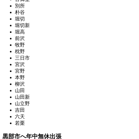
別所
朴谷
堀切
堀切新
堀高
前沢
牧野
枕野
三日市
宮沢
宮野
本野
柳沢
山田
山田新
山立野
吉田
六天
若栗
黒部市へ年中無休出張