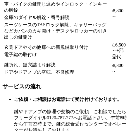
車・バイクの鍵閉じ込めやインロック・インキー
の解錠
\8,800
～
金庫のダイヤル解錠・番号解読
スーツケースのTASロック解除、キャリーバッグ
などカバンのカギ開け・デスクやロッカーの引き
出しの鍵開け
\16,500
玄関ドアやその他扉への新規鍵取り付け
～+部
電子鍵の取付け
品代
鍵折れ、鍵穴詰まり解決
\8,800
～
ドアやドアノブの空転、不良修理
サービスの流れ
ご依頼・ご相談はお電話にて受け付けております。
鍵やドアノブの修理や交換のご依頼、ご相談でしたら
フリーダイヤル0120-787-277へお電話下さい。午前8時
から午前23時まで、鍵の総合受付センターでオペレー
ターがお待ちしております。