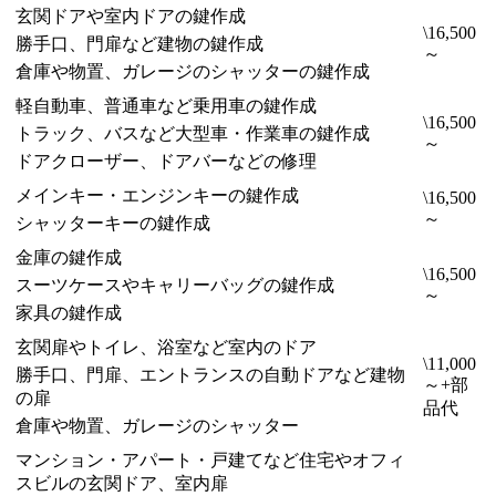
玄関ドアや室内ドアの鍵作成
\16,500
勝手口、門扉など建物の鍵作成
～
倉庫や物置、ガレージのシャッターの鍵作成
軽自動車、普通車など乗用車の鍵作成
\16,500
トラック、バスなど大型車・作業車の鍵作成
～
ドアクローザー、ドアバーなどの修理
メインキー・エンジンキーの鍵作成
\16,500
～
シャッターキーの鍵作成
金庫の鍵作成
\16,500
スーツケースやキャリーバッグの鍵作成
～
家具の鍵作成
玄関扉やトイレ、浴室など室内のドア
\11,000
勝手口、門扉、エントランスの自動ドアなど建物
～+部
の扉
品代
倉庫や物置、ガレージのシャッター
マンション・アパート・戸建てなど住宅やオフィ
スビルの玄関ドア、室内扉