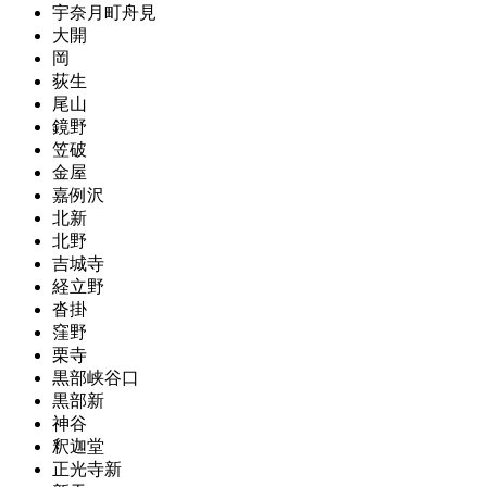
宇奈月町舟見
大開
岡
荻生
尾山
鏡野
笠破
金屋
嘉例沢
北新
北野
吉城寺
経立野
沓掛
窪野
栗寺
黒部峡谷口
黒部新
神谷
釈迦堂
正光寺新