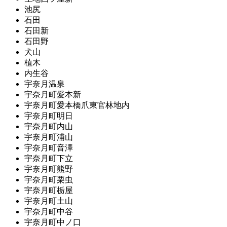
池尻
石田
石田新
石田野
犬山
植木
内生谷
宇奈月温泉
宇奈月町愛本新
宇奈月町愛本橋爪東官林地内
宇奈月町明日
宇奈月町内山
宇奈月町浦山
宇奈月町音澤
宇奈月町下立
宇奈月町熊野
宇奈月町栗虫
宇奈月町栃屋
宇奈月町土山
宇奈月町中谷
宇奈月町中ノ口